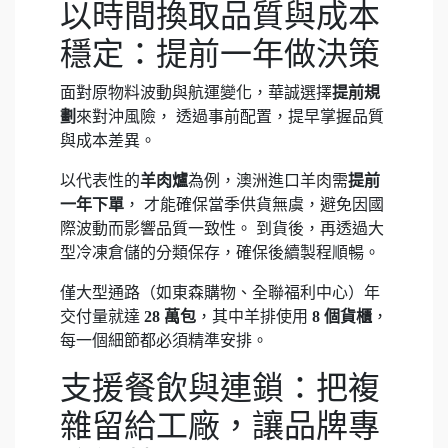
以時間換取品質與成本
穩定：提前一年做決策
面對原物料波動與航運變化，華誠選擇
提前規
劃
來對沖風險， 透過事前配置，提早掌握品質
與成本差異。
以代表性的
羊肉爐
為例，澳洲進口羊肉需
提前
一年下單
， 才能確保當季供貨無虞，避免因國
際波動而影響品質一致性。 到貨後，再透過大
型冷凍倉儲的分類保存，確保後續製程順暢。
僅大型通路（如東森購物、全聯福利中心）年
交付量就達
28 萬包
，其中羊排使用
8 個貨櫃
，
每一個細節都必須精準安排。
支援餐飲與連鎖：把複
雜留給工廠，讓品牌專