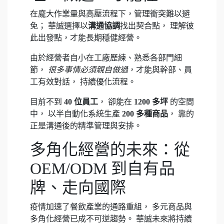
在龐大作業量與高壓流程下，管理衝突難以避
免； 華誠選擇以
溝通協調
找出契合點， 理解彼
此出發點，才能長期穩健經營。
由於經營者自小在工廠歷練、熟悉各部門細
節，
很多事情必須親自做過
，才能與幹部、員
工有效對話， 持續優化流程。
目前不到
40 位員工
， 卻能在
1200 多坪
的空間
中， 以半自動化系統生產
200 多種商品
， 靠的
正是溝通後的精準管理與安排。
多角化經營的未來：從
OEM/ODM 到自有品
牌、走向國際
疫情加速了餐飲產業的通路重組， 多元商品與
多角化經營已成不可逆趨勢。 華誠未來將持續