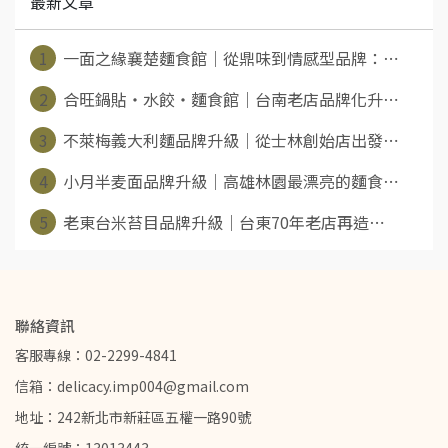
最新文章
1
一面之緣襄楚麵食館｜從鼎味到情感型品牌：⋯
2
合旺鍋貼・水餃・麵食館｜台南老店品牌化升⋯
3
不萊梅義大利麵品牌升級｜從士林創始店出發⋯
4
小月半麦面品牌升級｜高雄林園最漂亮的麵食⋯
5
老東台米苔目品牌升級｜台東70年老店再造⋯
聯絡資訊
客服專線：02-2299-4841
信箱：delicacy.imp004@gmail.com
地址：242新北市新莊區五權一路90號