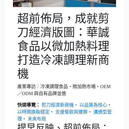
超前佈局，成就剪
刀經濟版圖：華誠
食品以微加熱料理
打造冷凍調理新商
機
產業專訪｜冷凍調理食品・微加熱市場・OEM
／ODM 與自有品牌並進
快速導覽：
剪刀經濟新商機
・
以品質為核心
・
以時間換取穩定
・
支援餐飲與連鎖
・
溝通型管
理
・
未來布局
提早反映、超前佈局：