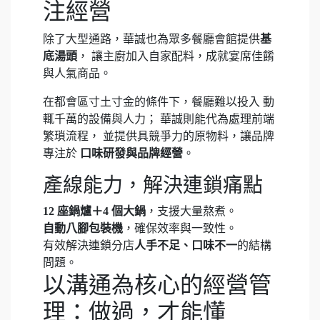
注經營
除了大型通路，華誠也為眾多餐廳會館提供
基
底湯頭
， 讓主廚加入自家配料，成就宴席佳餚
與人氣商品。
在都會區寸土寸金的條件下，餐廳難以投入 動
輒千萬的設備與人力； 華誠則能代為處理前端
繁瑣流程， 並提供具競爭力的原物料，讓品牌
專注於
口味研發與品牌經營
。
產線能力，解決連鎖痛點
12 座鍋爐＋4 個大鍋
，支援大量熬煮。
自動八腳包裝機
，確保效率與一致性。
有效解決連鎖分店
人手不足、口味不一
的結構
問題。
以溝通為核心的經營管
理：做過，才能懂