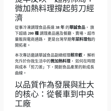
微加熱料理撐起剪刀經
濟
從事冷凍調理食品長達
38 年
的
華誠食品
， 旗
下超過
200 種
調理產品遍及餐廳、賣場、超市
量販與電商通路， 更是台灣早期
年菜料理包
的
開拓者。
本次專訪邀請華誠食品副總經理
蔡宗叡
， 解析
充斥於你我生活中的
微加熱料理
， 如何在時間
與成本「剪刀差」下，開創食品產業的新成長
曲線。
以品質作為發展與壯大
的核心：從餐車到中央
工廠