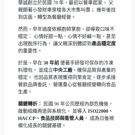
華誠創立於民國 78 年，最初以餐車起家， 父
親開著小發財車穿梭各大市集叫賣； 幾年後找
到店面，轉型為餐廳經營。
然而，早年過度依賴廚師掌廚，卻導致口味不
穩定： 心情好甜一點、心情不好鹹一點，甚至
出現脫序行為， 讓父親深刻體認到
產品穩定度
的重要性。
於是，早在
30 年前
便著手研發可保存的冷凍
料理包， 並成立
中央工廠
，確保品質與產量的
穩定。 也因品質表現獲得同業肯定，逐步承接
餐飲品牌委託， 營運重心從餐廳經營轉向食品
生產。
關鍵轉折：
民國 96 年公司歷經內部危機後，
啟動組織再造與系統化， 並導入
ISO22000、
HACCP、食品技師與衛管人員
， 成為日後規
模化成長的關鍵基礎。