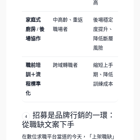
高
家庭式
中高齡、重返
後場穩定
廚房 / 後
職場者
度提升、
場協作
降低斷層
風險
職前培
跨域轉職者
縮短上手
訓＋流
期、降低
程標準
訓練成本
化
招募是品牌行銷的一環：
4
從職缺文案下手
在數位求職平台當道的今天，「上架職缺」