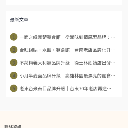
最新文章
1
一面之緣襄楚麵食館｜從鼎味到情感型品牌：⋯
2
合旺鍋貼・水餃・麵食館｜台南老店品牌化升⋯
3
不萊梅義大利麵品牌升級｜從士林創始店出發⋯
4
小月半麦面品牌升級｜高雄林園最漂亮的麵食⋯
5
老東台米苔目品牌升級｜台東70年老店再造⋯
聯絡資訊