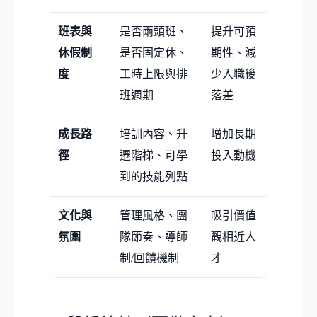
班表與
是否兩頭班、
提升可預
休假制
是否固定休、
期性、減
度
工時上限與排
少入職後
班週期
落差
成長路
培訓內容、升
增加長期
徑
遷階梯、可學
投入動機
到的技能列點
文化與
管理風格、團
吸引價值
氛圍
隊節奏、導師
觀相近人
制/回饋機制
才