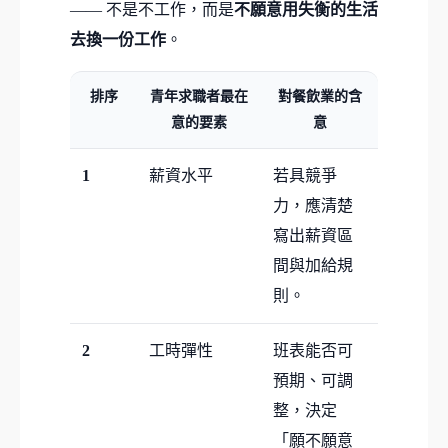
—— 不是不工作，而是
不願意用失衡的生活
去換一份工作
。
排序
青年求職者最在
對餐飲業的含
意的要素
意
1
薪資水平
若具競爭
力，應清楚
寫出薪資區
間與加給規
則。
2
工時彈性
班表能否可
預期、可調
整，決定
「願不願意