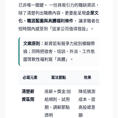
已非唯一關鍵。 一份具吸引力的職缺資訊，
除了清楚列出職務內容，更要能呈現
企業文
化、職涯藍圖與具體福利條件
， 讓求職者在
短時間內感受到「這家公司值得我投」。
文案原則：
薪資若有競爭力就別模糊帶
過；同時把宿舍、培訓、外派、工作氛
圍等軟性福利寫「具體」。
必寫元素
寫法要點
效果
清楚薪
底薪＋獎金/加
降低猜測
資區間
給規則、試用
成本、提
期、調薪節點
高投遞意
透明
願