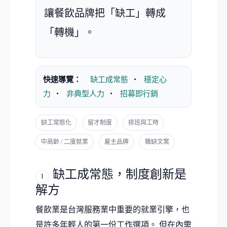
讓餐飲品牌把「缺工」轉成
「轉機」。
快速導覽：
缺工成常態
・
穩定心
力
・
非典型人力
・
招募即行銷
缺工常態化
留才制度
排班與工時
中高齡 / 二度就業
雇主品牌
職缺文案
缺工成常態，制度創新是
1
解方
餐飲業是台灣服務業中重要的就業引擎，也
是許多年輕人的第一份工作選項。 但在內需