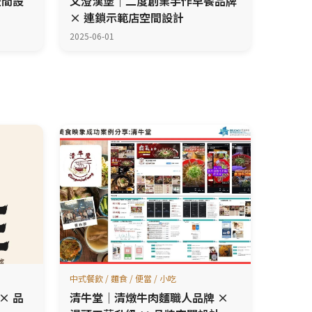
空間設
又澄漢堡｜二度創業手作早餐品牌
× 連鎖示範店空間設計
2025-06-01
中式餐飲 / 麵食 / 便當 / 小吃
× 品
清牛堂｜清燉牛肉麵職人品牌 ×