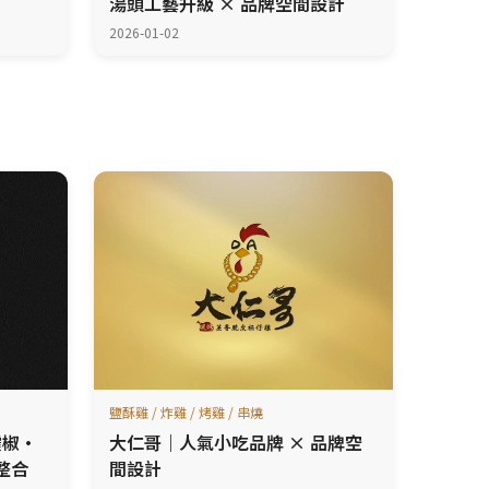
湯頭工藝升級 × 品牌空間設計
2026-01-02
鹽酥雞 / 炸雞 / 烤雞 / 串燒
靂椒·
大仁哥｜人氣小吃品牌 × 品牌空
整合
間設計