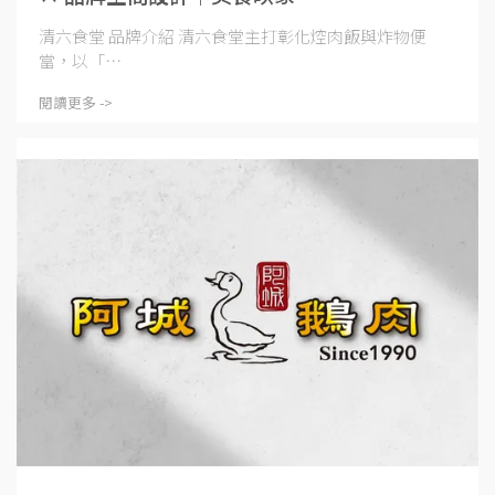
清六食堂 品牌介紹 清六食堂主打彰化焢肉飯與炸物便
當，以「⋯
閱讀更多 ->